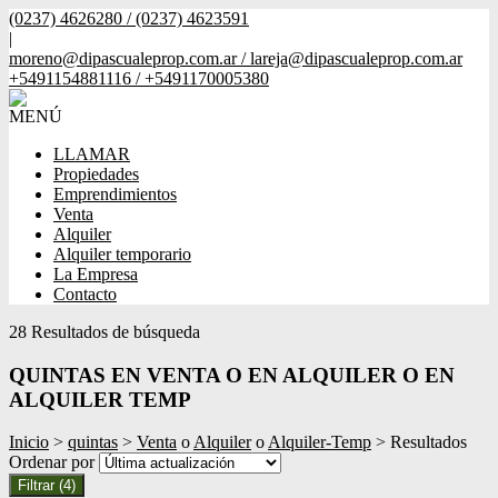
(0237) 4626280 / (0237) 4623591
|
moreno@dipascualeprop.com.ar / lareja@dipascualeprop.com.ar
+5491154881116 / +5491170005380
MENÚ
LLAMAR
Propiedades
Emprendimientos
Venta
Alquiler
Alquiler temporario
La Empresa
Contacto
28 Resultados de búsqueda
QUINTAS EN VENTA O EN ALQUILER O EN
ALQUILER TEMP
Inicio
>
quintas
>
Venta
o
Alquiler
o
Alquiler-Temp
> Resultados
Ordenar por
Filtrar
(4)