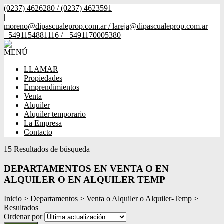
(0237) 4626280 / (0237) 4623591
|
moreno@dipascualeprop.com.ar / lareja@dipascualeprop.com.ar
+5491154881116 / +5491170005380
MENÚ
LLAMAR
Propiedades
Emprendimientos
Venta
Alquiler
Alquiler temporario
La Empresa
Contacto
15 Resultados de búsqueda
DEPARTAMENTOS EN VENTA O EN
ALQUILER O EN ALQUILER TEMP
Inicio
>
Departamentos
>
Venta
o
Alquiler
o
Alquiler-Temp
>
Resultados
Ordenar por