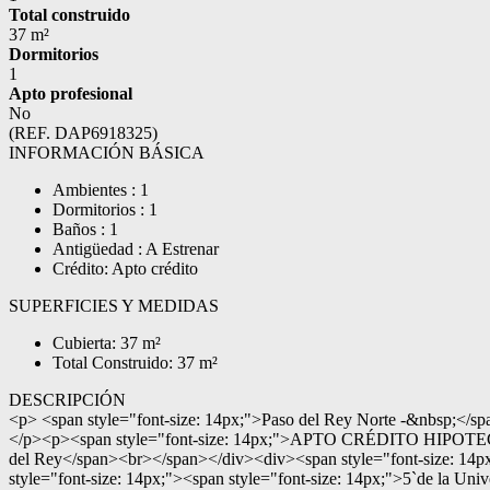
Total construido
37 m²
Dormitorios
1
Apto profesional
No
(REF. DAP6918325)
INFORMACIÓN BÁSICA
Ambientes : 1
Dormitorios : 1
Baños : 1
Antigüedad : A Estrenar
Crédito: Apto crédito
SUPERFICIES Y MEDIDAS
Cubierta: 37 m²
Total Construido: 37 m²
DESCRIPCIÓN
<p> <span style="font-size: 14px;">Paso del Rey Norte -&nbsp;</s
</p><p><span style="font-size: 14px;">APTO CRÉDITO HIPOTECARI
del Rey</span><br></span></div><div><span style="font-size: 14px
style="font-size: 14px;"><span style="font-size: 14px;">5`de la 