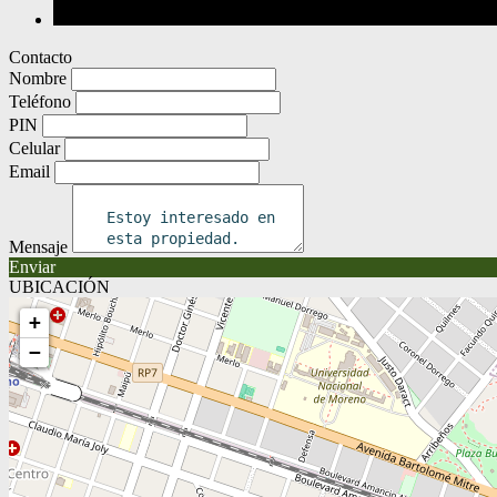
Contacto
Nombre
Teléfono
PIN
Celular
Email
Mensaje
Enviar
UBICACIÓN
+
−