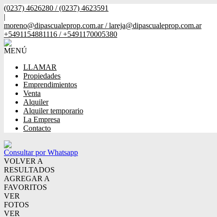
(0237) 4626280 / (0237) 4623591
|
moreno@dipascualeprop.com.ar / lareja@dipascualeprop.com.ar
+5491154881116 / +5491170005380
MENÚ
LLAMAR
Propiedades
Emprendimientos
Venta
Alquiler
Alquiler temporario
La Empresa
Contacto
Consultar por Whatsapp
VOLVER A
RESULTADOS
AGREGAR A
FAVORITOS
VER
FOTOS
VER