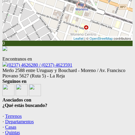
Leaflet
| ©
OpenStreetMap
contributors
0
Encontranos en
(0237) 4626280 / (0237) 4623591
Merlo 2588 entre Uruguay y Bouchard - Moreno / Av. Francisco
Piovano 5627 (Ruta 5) - La Reja
Seguinos en
Asociados con
¿Qué estás buscando?
·
Terrenos
·
Departamentos
·
Casas
·
Quintas