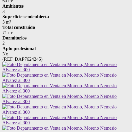
60 m²
Ambientes
3
Superficie semicubierta
3 m²
Total construido
71 m²
Dormitorios
2
Apto profesional
No
(REF. DAP7624245)