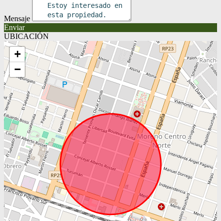
Mensaje
Enviar
UBICACIÓN
+
−