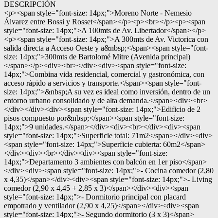
DESCRIPCIÓN
<p><span style="font-size: 14px;">Moreno Norte - Nemesio
Álvarez entre Bossi y Rosset</span></p><p><br></p><p><span
style="font-size: 14px;">A 100mts de Av. Libertador</span></p>
<p><span style="font-size: 14px;">A 300mts de Av. Victorica con
salida directa a Acceso Oeste y a&nbsp;</span><span style="font-
size: 14px;">300mts de Bartolomé Mitre (Avenida principal)
</span></p><div><br></div><div><span style="font-size:
14px;">Combina vida residencial, comercial y gastronómica, con
acceso rápido a servicios y transporte.</span><span style="font-
size: 14px;">&nbsp;A su vez es ideal como inversión, dentro de un
entorno urbano consolidado y de alta demanda.</span><div><br>
</div></div><div><span style="font-size: 14px;">Edificio de 2
pisos compuesto por&nbsp;</span><span style="font-size:
14px;">9 unidades.</span></div><div><br></div><div><span
style="font-size: 14px;">Superficie total: 71m2</span></div><div>
<span style="font-size: 14px;">Superficie cubierta: 60m2</span>
</div><div><br></div><div><span style="font-size:
14px;">Departamento 3 ambientes con balcón en 1er piso</span>
</div><div><span style="font-size: 14px;">- Cocina comedor (2,80
x 4,35)</span></div><div><span style="font-size: 14px;">- Living
comedor (2,90 x 4,45 + 2,85 x 3)</span></div><div><span
style="font-size: 14px;">- Dormitorio principal con placard
empotrado y ventilador (2,90 x 4,25)</span></div><div><span
style="font-size: 14px;">- Segundo dormitorio (3 x 3)</span>