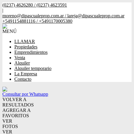
(0237) 4626280 / (0237) 4623591
|
moreno@dipascualeprop.com.ar / lareja@dipascualeprop.com.ar
+5491154881116 / +5491170005380
MENÚ
LLAMAR
Propiedades
Emprendimientos
Venta
Alquiler
Alquiler temporario
La Empresa
Contacto
Consultar por Whatsapp
VOLVER A
RESULTADOS
AGREGAR A
FAVORITOS
VER
FOTOS
VER