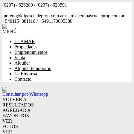
(0237) 4626280 / (0237) 4623591
|
moreno@dipascualeprop.com.ar / lareja@dipascualeprop.com.ar
+5491154881116 / +5491170005380
MENÚ
LLAMAR
Propiedades
Emprendimientos
Venta
Alquiler
Alquiler temporario
La Empresa
Contacto
Consultar por Whatsapp
VOLVER A
RESULTADOS
AGREGAR A
FAVORITOS
VER
FOTOS
VER