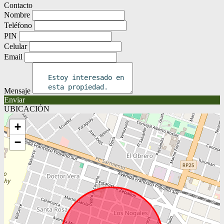
Contacto
Nombre
Teléfono
PIN
Celular
Email
Mensaje
Enviar
UBICACIÓN
+
−