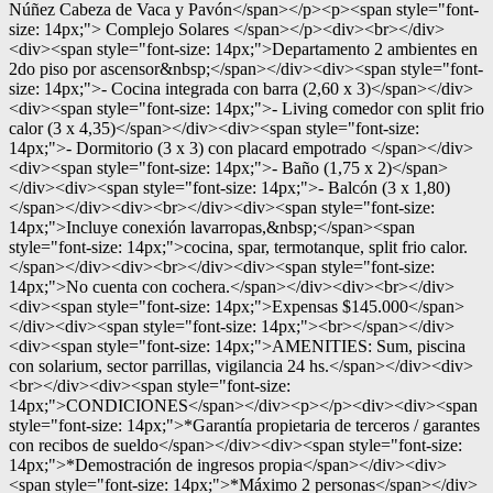
Núñez Cabeza de Vaca y Pavón</span></p><p><span style="font-
size: 14px;"> Complejo Solares </span></p><div><br></div>
<div><span style="font-size: 14px;">Departamento 2 ambientes en
2do piso por ascensor&nbsp;</span></div><div><span style="font-
size: 14px;">- Cocina integrada con barra (2,60 x 3)</span></div>
<div><span style="font-size: 14px;">- Living comedor con split frio
calor (3 x 4,35)</span></div><div><span style="font-size:
14px;">- Dormitorio (3 x 3) con placard empotrado </span></div>
<div><span style="font-size: 14px;">- Baño (1,75 x 2)</span>
</div><div><span style="font-size: 14px;">- Balcón (3 x 1,80)
</span></div><div><br></div><div><span style="font-size:
14px;">Incluye conexión lavarropas,&nbsp;</span><span
style="font-size: 14px;">cocina, spar, termotanque, split frio calor.
</span></div><div><br></div><div><span style="font-size:
14px;">No cuenta con cochera.</span></div><div><br></div>
<div><span style="font-size: 14px;">Expensas $145.000</span>
</div><div><span style="font-size: 14px;"><br></span></div>
<div><span style="font-size: 14px;">AMENITIES: Sum, piscina
con solarium, sector parrillas, vigilancia 24 hs.</span></div><div>
<br></div><div><span style="font-size:
14px;">CONDICIONES</span></div><p></p><div><div><span
style="font-size: 14px;">*Garantía propietaria de terceros / garantes
con recibos de sueldo</span></div><div><span style="font-size:
14px;">*Demostración de ingresos propia</span></div><div>
<span style="font-size: 14px;">*Máximo 2 personas</span></div>