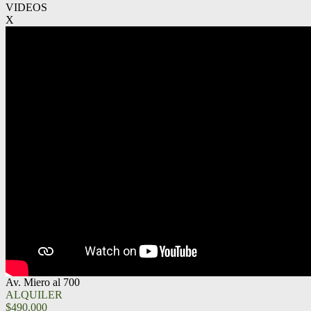
VIDEOS
X
Av. Miero al 700
ALQUILER
$490.000